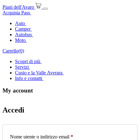
Vai
Piani dell'Avaro
al
Acquista Pass
contenuto
Auto
Camper
Autobus
Moto
Carrello(0)
Scopri di più
Servizi
Cusio e la Valle Averara
Info e contatti
My account
Accedi
Richiesto
Nome utente o indirizzo email
*